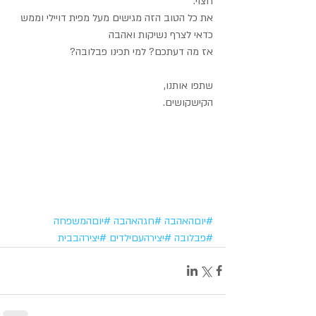
חצוי.
את כל הטוב הזה מגישים מעל מפית דויילי וממש 
כדאי לצרף נשיקות ואהבה
אז מה דעתכם? למי תכינו פבלובה?
שתפו אותנו,
הקישקושים.
#יוםהאהבה
#חגהאהבה
#יוםהמשפחה
#פבלובה
#יצירהעםילדים
#יצירהבבית