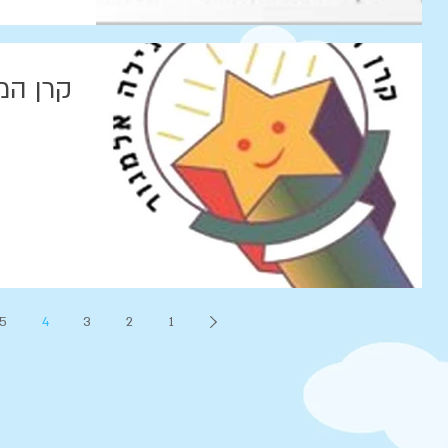
קרן המ
5
4
3
2
1